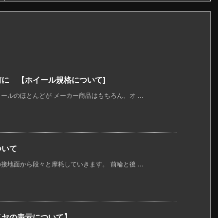
前に 【ホイール規格について]
ルのほとんどが メーカー商品はもちろん、オ ...
ついて
地面から段々と摩耗していきます。 前輪と後 ...
イヤの表示について】