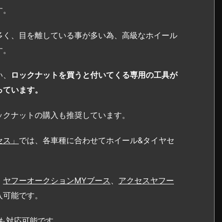
す。
多く、目を離している事が多い為、高級なホイール
す。
い、
ロックナットを買うと付いてくる専用の工具が
っています。
ックナットの購入も推奨しています。
セス」
では、各車種に合わせてホイール&タイヤセ
や
ヤフーオークションMYブース
、
アクセスヤフー
入可能です。
も対応可能です